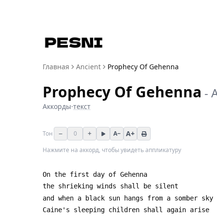
Главная
Ancient
Prophecy Of Gehenna
Prophecy Of Gehenna
-
Аккорды
·
текст
−
+
A+
Тон
0
A−
Нажмите на аккорд, чтобы увидеть аппликатуру