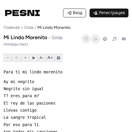
Вход
Регистрация
Главная
Gilda
Mi Lindo Morenito
Mi Lindo Morenito
-
Gilda
Аккорды
·
текст
−
+
A+
0
A−