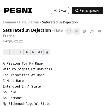
Вход
Регистрация
Главная
Hate Eternal
Saturated In Dejection
Saturated In Dejection
-
Hate
Eternal
Аккорды
·
текст
−
+
A+
0
A−