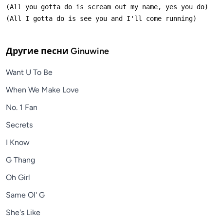
Другие песни
Ginuwine
Want U To Be
When We Make Love
No. 1 Fan
Secrets
I Know
G Thang
Oh Girl
Same Ol' G
She's Like