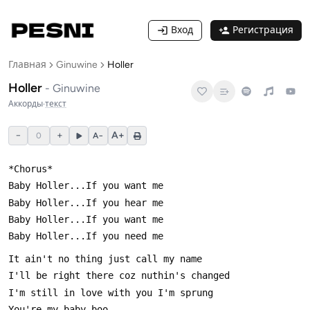
Вход
Регистрация
Главная
Ginuwine
Holler
Holler
-
Ginuwine
Аккорды
·
текст
−
+
A+
0
A−