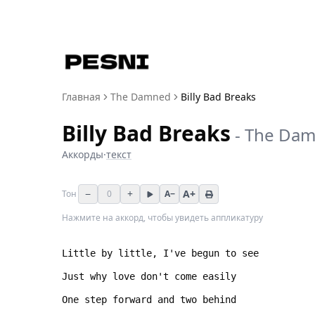
Главная
The Damned
Billy Bad Breaks
Billy Bad Breaks
-
The Da
Аккорды
·
текст
−
+
A+
Тон
0
A−
Нажмите на аккорд, чтобы увидеть аппликатуру