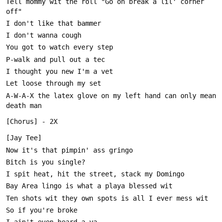
Tell mommy wit the roll "Go on break a lil' corner 
A-W-A-X the latex glove on my left hand can only mean 