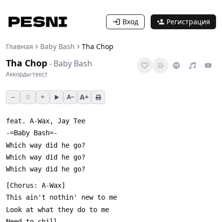
Вход
Регистрация
Главная
Baby Bash
Tha Chop
Tha Chop
-
Baby Bash
Аккорды
·
текст
−
+
A+
0
A−