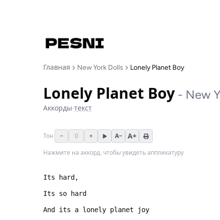
Главная
New York Dolls
Lonely Planet Boy
Lonely Planet Boy
-
New Yo
Аккорды
·
текст
A+
−
0
+
A−
Тон
Нажмите на аккорд, чтобы увидеть аппликатуру