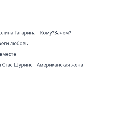
олина Гагарина - Кому?Зачем?
реги любовь
 вместе
и Стас Шуринс - Американская жена