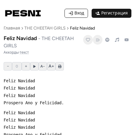
Вход
Регистрация
Главная
THE CHEETAH GIRLS
Feliz Navidad
Feliz Navidad
-
THE CHEETAH
GIRLS
Аккорды
·
текст
−
+
A+
0
A−