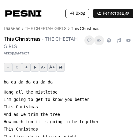
Вход
Регистрация
Главная
THE CHEETAH GIRLS
This Christmas
This Christmas
-
THE CHEETAH
GIRLS
Аккорды
·
текст
−
+
A+
0
A−