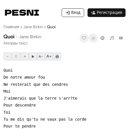
Вход
Регистрация
Главная
Jane Birkin
Quoi
Quoi
-
Jane Birkin
Аккорды
·
текст
−
+
A+
0
A−