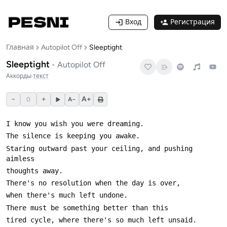
Вход
Регистрация
Главная
Autopilot Off
Sleeptight
Sleeptight
-
Autopilot Off
Аккорды
·
текст
−
+
A+
0
A−
Staring outward past your ceiling, and pushing 