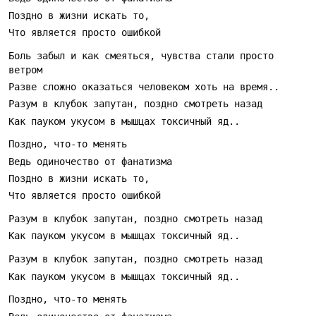
Запомнится тем, кто ценит лирические фронтальные
тексты и плотный гитарный саунд: сочетание
выдержанного ритма и агрессивных образов создаёт
Боль забыл и как смеяться, чувства стали просто 
ощущение, что повествование идёт на пределе. На
концерте трек будет работать как стоп-кран настроения
— момент для плотного взаимодействия с публикой и
громкого отклика. Для домашнего прослушивания
подойдёт в те ночи, когда хочется разобрать свои ошибки
без мягкого света — здесь нет простых ответов, есть
только концентрация на ощущениях и аккуратный, но
яркий музыкальный фон.