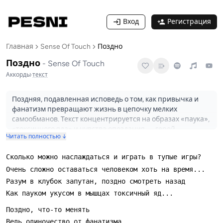
Вход
Регистрация
Главная
Sense Of Touch
Поздно
Поздно
-
Sense Of Touch
Аккорды
·
текст
Поздняя, подавленная исповедь о том, как привычка и
фанатизм превращают жизнь в цепочку мелких
самообманов. Текст концентрируется на образах «паука»,
«токсичного яда» и чувства опоздания — герой
Читать полностью ↓
понимает, что менять что-то уже поздно, и одиночество
воспринимается как следствие собственных ошибок.
Музыкально трек подан в тяжелой манере, что видно и по
классификации на стриминговых сервисах: песня звучит
как сжатый металлический номер с акцентом на ритм и
вокальную экспрессию. Слушать уместно в моменты,
когда нужно выплеснуть раздражение или прогнать
нараставшую усталость — песня скорее держит в
эмоциональном напряжении, чем утешает.