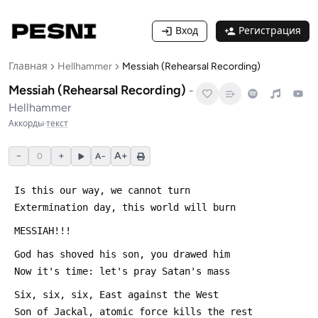
Вход
Регистрация
Главная
Hellhammer
Messiah (Rehearsal Recording)
Messiah (Rehearsal Recording)
-
Hellhammer
Аккорды
·
текст
−
+
A+
0
A−