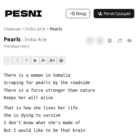
Вход
Регистрация
Главная
India Arie
Pearls
Pearls
-
India Arie
Аккорды
·
текст
−
+
A+
0
A−