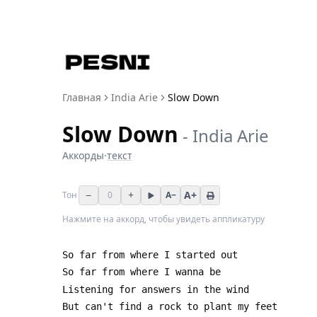
Главная
India Arie
Slow Down
Slow Down
-
India Arie
Аккорды
·
текст
−
+
A+
Тон
0
A−
Нажмите на аккорд, чтобы увидеть аппликатуру