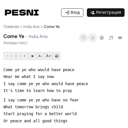
Вход
Регистрация
Главная
India Arie
Come Ye
Come Ye
-
India Arie
Аккорды
·
текст
−
+
A+
0
A−