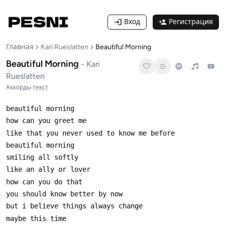
Вход
Регистрация
Главная
Kari Rueslatten
Beautiful Morning
Beautiful Morning
-
Kari
Rueslatten
Аккорды
·
текст