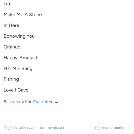
Life
Make Me A Stone
In Here
Borrowing You
Orlando
Happy. Amused
H?r Min Sang
Fishing
Love I Gave
Все песни
Kari Rueslatten
→
Подборки
Музыкальные школы
API
Сделано с любовью