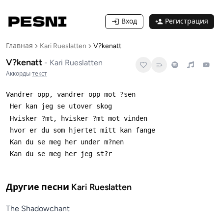
Вход
Регистрация
Главная
Kari Rueslatten
V?kenatt
V?kenatt
-
Kari Rueslatten
Аккорды
·
текст
Другие песни
Kari Rueslatten
The Shadowchant