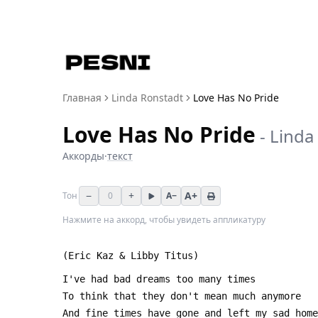
Главная
Linda Ronstadt
Love Has No Pride
Love Has No Pride
-
Linda
Аккорды
·
текст
−
+
A+
Тон
0
A−
Нажмите на аккорд, чтобы увидеть аппликатуру