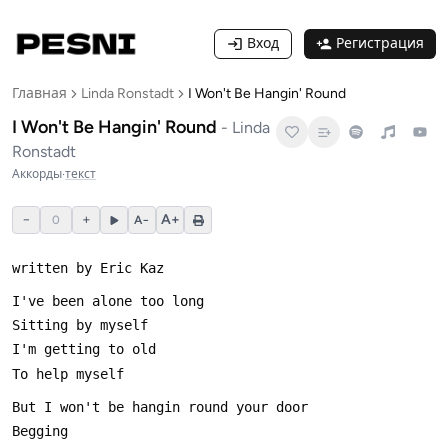
Вход
Регистрация
Главная
Linda Ronstadt
I Won't Be Hangin' Round
I Won't Be Hangin' Round
-
Linda
Ronstadt
Аккорды
·
текст
−
+
A+
0
A−