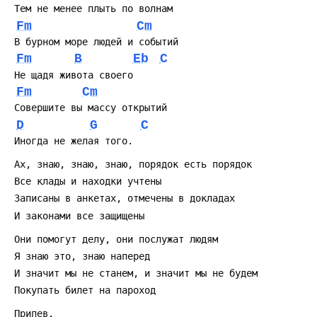
 Тем не менее плыть по волнам
Fm
Cm
 В бурном море людей и событий
Fm
B
Eb
C
 Hе щадя живота своего
Fm
Cm
 Совершите вы массу открытий
D
G
C
 Иногда не желая того.
 Ах, знаю, знаю, знаю, порядок есть порядок
 Все клады и находки учтены
 Записаны в анкетах, отмечены в докладах
 И законами все защищены
 Они помогут делу, они послужат людям
 Я знаю это, знаю наперед
 И значит мы не станем, и значит мы не будем
 Покупать билет на пароход
 Припев.