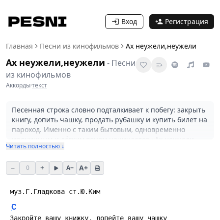
Вход
Регистрация
Главная
Песни из кинофильмов
Ах неужели,неужели
Ах неужели,неужели
-
Песни
из кинофильмов
Аккорды
·
текст
Песенная строка словно подталкивает к побегу: закрыть
книгу, допить чашку, продать рубашку и купить билет на
пароход. Именно с таким бытовым, одновременно
ироничным и лёгким тоном начинается «Ах неужели,
Читать полностью ↓
неужели» — номер из репертуара советских кинопесен,
где музыка предлагает уход от рутины в образном,
−
+
A+
0
A−
театральном ключе. Музыка приписывается Г. Гладкову,
слова — Ю. Ким, и текст из фрагмента показывает
привычную для кинофильма сцену: герой готов бросить
 муз.Г.Гладкова ст.Ю.Ким
служебную жизнь ради приключения или простого
C
человеческого побега. Песня удобна для камерного
исполнения: её можно спеть на домашнем вечере, в
 Закройте вашу книжку, допейте вашу чашку