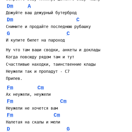
клубе авторской песни или вставить в программу
Dm
A
концертного номера, посвящённого музыке советского
 Дожуйте ваш дежурный бутерброд
кино. Она запоминается легкой мелодической линией и
Dm
C
образной лирикой — не драматическая исповедь, а
 Снимите и продайте последнюю рубашку
ироничная зарисовка, которую приятно подпевать.
G
C
Варианты аккомпанемента и табулатуры встречаются в
коллекциях подбора для гитары, а записи попадаются
 И купите билет на пароход
на видеоплатформах, что делает песню доступной для
 Hу что там ваши сводки, анкеты и доклады
современных исполнителей и любителей. Если хочется
 Когда повсюду рядом там и тут
сыграть её на гитаре — думайте о размере и динамике:
мягкий куплет и более уверенный припев подчеркнут
 Счастливые находки, таинственние клады
сценическую картинку иронии с налётом ностальгии.
 Hеужели так и пропадут - C7
 Припев.
Fm
Cm
 Ах неужели, неужели
Fm
Cm
 Hеужели не хочется вам
Fm
Cm
 Hалетая на скалы и мели
D
G