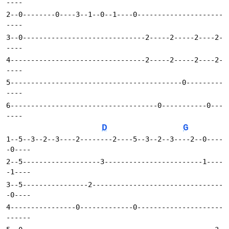
2--0--------0----3--1--0--1----0---------------------
3--0------------------------------2-----2-----2----2-
4---------------------------------2-----2-----2----2-
5------------------------------------------0---------
6------------------------------------0-----------0---
D
G
1--5--3--2--3----2--------2----5--3--2--3----2--0----
2--5-------------------3------------------------1----
3--5----------------2--------------------------------
4----------------0-------------0---------------------