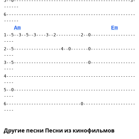
5--0-----------------------------------------------3-
6----------------------------------------------------
Am
Em
1--5--3--5--3----3--2----------2--0------------------
2--5-------------------4--0-------0------------------
3--5------------------------------0------------------
4----------------------------------------------------
5--0-------------------------------------------------
6------------------------------0---------------------
Другие песни
Песни из кинофильмов