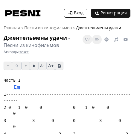
Вход
Регистрация
Главная
Песни из кинофильмов
Джентельмены удачи
Джентельмены удачи
-
Песни из кинофильмов
Аккорды
·
текст
−
+
A+
0
A−
Em
1----------------------------------------------------
2-0---1--0-----0-------------0----1--0-----0---------
3-----------3-------0--------0----------3-------0----
4----------------------2-----2---------------------2-