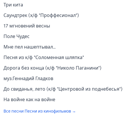
Три кита
Саундтрек (х/ф "Проффесионал")
17 мгновений весны
Поле Чудес
Мне пел нашептывал...
Песня из к/ф "Соломенная шляпка"
Дорога без конца (к/ф "Николо Паганини")
муз.Геннадий Гладков
До свиданья, лето (к/ф "Центровой из поднебесья")
На войне как на войне
Все песни
Песни из кинофильмов
→