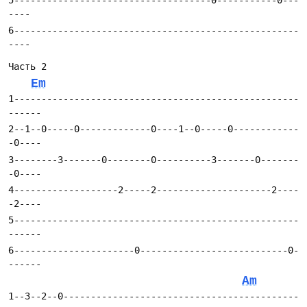
5------------------------------------0-----------0---
6----------------------------------------------------
Em
1----------------------------------------------------
2--1--0-----0-------------0----1--0-----0------------
3--------3-------0--------0----------3-------0-------
4-------------------2-----2---------------------2----
5----------------------------------------------------
6----------------------0---------------------------0-
Am
1--3--2--0-------------------------------------------