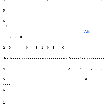
5----------------------------------------------------
6-------------------------0--------------------------
Am
1--3--2--0-------------------------------------------
2--0--------0----3--1--0--1----0---------------------
3--0------------------------------2-----2-----2----2-
4---------------------------------2-----2-----2----2-
5------------------------------------------0---------
6------------------------------------0-----------0---
1----------------------------------------------------