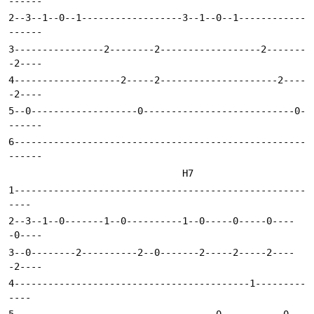
2--3--1--0--1------------------3--1--0--1------------
3----------------2--------2------------------2-------
4-------------------2-----2---------------------2----
5--0-------------------0---------------------------0-
6----------------------------------------------------
1----------------------------------------------------
2--3--1--0-------1--0----------1--0-----0-----0----
3--0--------2----------2--0-------2-----2-----2----
4------------------------------------------1---------