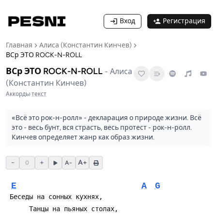
Вход
Регистрация
Главная
Алиса (Константин Кинчев)
ВСр ЭТО ROCK-N-ROLL
ВСр ЭТО ROCK-N-ROLL
-
Алиса
(Константин Кинчев)
Аккорды
·
текст
«Всё это рок-н-ролл» - декларация о природе жизни. Всё
это - весь бунт, вся страсть, весь протест - рок-н-ролл.
Кинчев определяет жанр как образ жизни.
−
+
A+
0
A−
E
A
G
 Беседы на сонных кухнях,
      Танцы на пьяных столах,