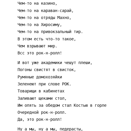
      Чем-то на казино,
      Чем-то на караван-сарай,
      Чем-то на отряды Махно,
      Чем-то на Хиросиму,
      Чем-то на привокзальный тир.
      В этом есть что-то такое,
      Чем взрывают мир.
      Всс это рок-н-ролл!
      И вот уже академики чешут плеши,
      Погоны свистят в свисток,
      Румяные домохозяйки
      Зеленеют при слове РОК.
      Товарищи в кабинетах
      Заливают щеками стол,
      Им опять за обедом стал Костью в горле
      Очередной рок-н-ролл.
      Да, это рок-н-ролл!
      Ну а мы, ну а мы, педерасты,