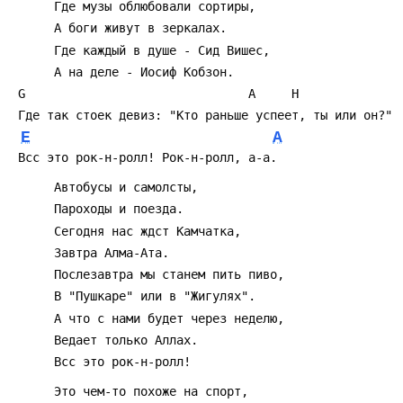
      Где музы облюбовали сортиры,
      А боги живут в зеркалах.
      Где каждый в душе - Сид Вишес,
      А на деле - Иосиф Кобзон.
 G                               A     H
 Где так стоек девиз: "Кто раньше успеет, ты или он?"
E
A
 Всс это рок-н-ролл! Рок-н-ролл, а-а.
      Автобусы и самолсты,
      Пароходы и поезда.
      Сегодня нас ждст Камчатка,
      Завтра Алма-Ата.
      Послезавтра мы станем пить пиво,
      В "Пушкаре" или в "Жигулях".
      А что с нами будет через неделю,
      Ведает только Аллах.
      Всс это рок-н-ролл!
      Это чем-то похоже на спорт,