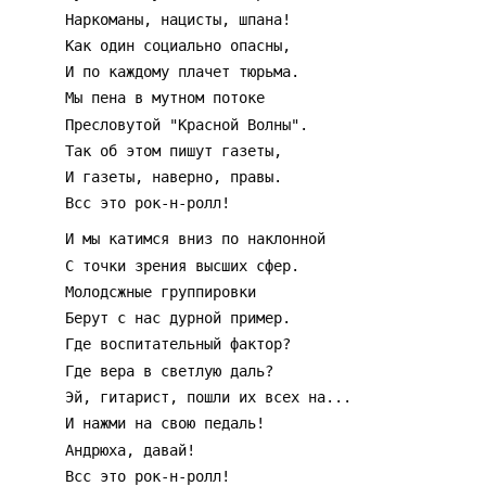
      Наркоманы, нацисты, шпана!
      Как один социально опасны,
      И по каждому плачет тюрьма.
      Мы пена в мутном потоке
      Пресловутой "Красной Волны".
      Так об этом пишут газеты,
      И газеты, наверно, правы.
      Всс это рок-н-ролл!
      И мы катимся вниз по наклонной
      С точки зрения высших сфер.
      Молодсжные группировки
      Берут с нас дурной пример.
      Где воспитательный фактор?
      Где вера в светлую даль?
      Эй, гитарист, пошли их всех на...
      И нажми на свою педаль!
      Андрюха, давай!
      Всс это рок-н-ролл!