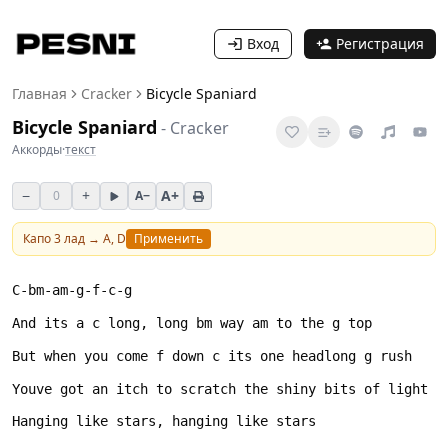
Вход
Регистрация
Главная
Cracker
Bicycle Spaniard
Bicycle Spaniard
-
Cracker
Аккорды
·
текст
−
+
A+
0
A−
Капо
3
лад →
A, D
Применить