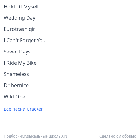
Hold Of Myself
Wedding Day
Eurotrash girl
I Can't Forget You
Seven Days
I Ride My Bike
Shameless
Dr bernice
Wild One
Все песни
Cracker
→
Подборки
Музыкальные школы
API
Сделано с любовью