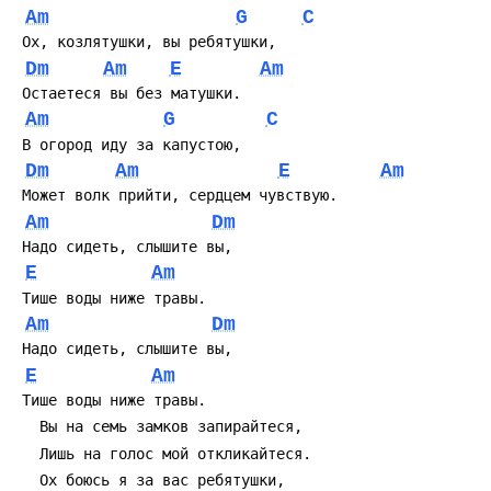
Am
G
C
авторитетную историческую привязку записи — в вебе
много видеозаписей и исполнений, но точных данных
 Ох, козлятушки, вы ребятушки,
об указанной версии мало. Если нужно — на гитаре
Dm
Am
E
Am
можно оставить базовую минорную партию и
 Остаетеся вы без матушки.
сфокусироваться на драматическом чтении куплетов.
Am
G
C
 В огород иду за капустою,
Dm
Am
E
Am
 Может волк прийти, сердцем чувствую.
Am
Dm
 Hадо сидеть, слышите вы,
E
Am
 Тише воды ниже травы.
Am
Dm
 Hадо сидеть, слышите вы,
E
Am
 Тише воды ниже травы.
   Вы на семь замков запирайтеся,
   Лишь на голос мой откликайтеся.
   Ох боюсь я за вас ребятушки,