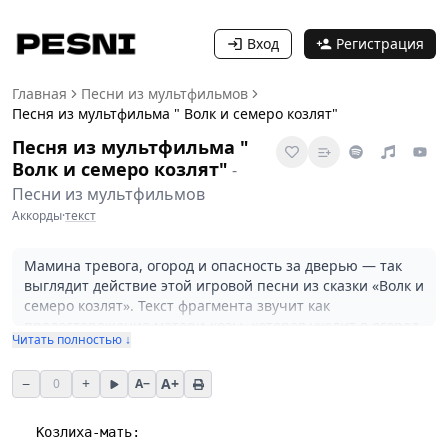
Вход
Регистрация
Главная
Песни из мультфильмов
Песня из мультфильма " Волк и семеро козлят"
Песня из мультфильма "
Волк и семеро козлят"
-
Песни из мультфильмов
Аккорды
·
текст
Мамина тревога, огород и опасность за дверью — так
выглядит действие этой игровой песни из сказки «Волк и
семеро козлят». Текст фрагмента звучит как
предостережение матери-козы, которая уходит в огород
Читать полностью ↓
и просит детей быть осторожными; мелодия и аккорды
(в основе Am с Dm и E) создают простую, слегка
−
+
A+
0
A−
тревожную народную интонацию. Песня уместна в
детских спектаклях, школьных инсценировках и
домашних разучиваниях на гитаре: легко сыграть и
   Козлиха-мать:
подпевать. Описание и аранжировка не претендуют на