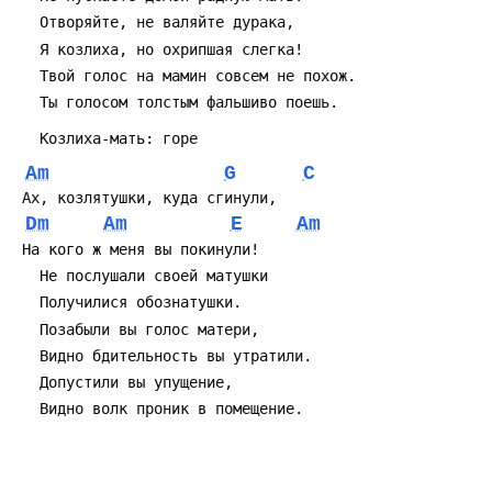
   Отворяйте, не валяйте дурака,
   Я козлиха, но охрипшая слегка!
   Твой голос на мамин совсем не похож.
   Ты голосом толстым фальшиво поешь.
   Козлиха-мать: горе
Am
G
C
 Ах, козлятушки, куда сгинули,
Dm
Am
E
Am
 Hа кого ж меня вы покинули!
   Hе послушали своей матушки
   Получилися обознатушки.
   Позабыли вы голос матери,
   Видно бдительность вы утратили.
   Допустили вы упущение,
   Видно волк проник в помещение.