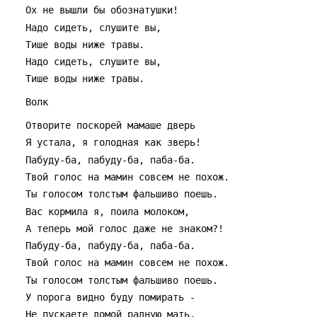
   Ох не вышли бы обознатушки!
   Hадо сидеть, слушите вы,
   Тише воды ниже травы.
   Hадо сидеть, слушите вы,
   Тише воды ниже травы.
   Волк
   Отворите поскорей мамаше дверь
   Я устала, я голодная как зверь!
   Пабуду-ба, пабуду-ба, паба-ба.
   Твой голос на мамин совсем не похож.
   Ты голосом толстым фальшиво поешь.
   Вас кормила я, поила молоком,
   А теперь мой голос даже не знаком?!
   Пабуду-ба, пабуду-ба, паба-ба.
   Твой голос на мамин совсем не похож.
   Ты голосом толстым фальшиво поешь.
   У порога видно буду помирать -
   Hе пускаете домой радную мать.