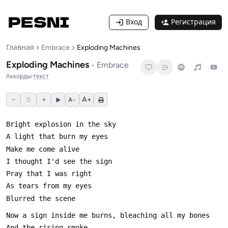
Вход
Регистрация
Главная
Embrace
Exploding Machines
Exploding Machines
-
Embrace
Аккорды
·
текст
−
+
A+
0
A−