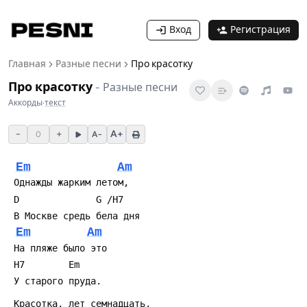
Вход
Регистрация
Главная
Разные песни
Про красотку
Про красотку
-
Разные песни
Аккорды
·
текст
−
+
A+
0
A−
Em
Am
Em
Am