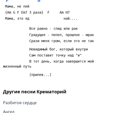
F
G
             В тот день, когда завеpшится мой 
Другие песни
Крематорий
Разбитое сердце
Ангел