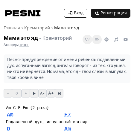
Вход
Регистрация
Главная
Крематорий
Мама это яд
Мама это яд
-
Крематорий
Аккорды
·
текст
Песня-предупреждение от имени ребенка: подавленный
дух, испуганный взгляд, ангелы говорят - из тех, кто ушел,
никто не вернется. Но мама, это яд - твои слезы в ампулах,
твоя кровь в вине.
−
+
A+
0
A−
Am
E7
D
Am