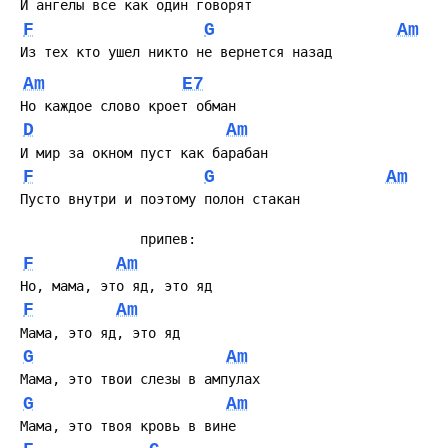
F
G
Am
Am
E7
D
Am
F
G
Am
F
Am
F
Am
G
Am
G
Am