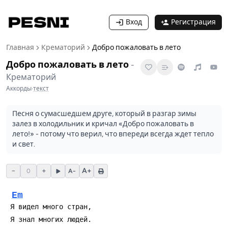
Вход
Регистрация
Главная
Крематорий
Добро пожаловать в лето
Добро пожаловать в лето
-
Крематорий
Аккорды
·
текст
Песня о сумасшедшем друге, который в разгар зимы
залез в холодильник и кричал «Добро пожаловать в
лето!» - потому что верил, что впереди всегда ждет тепло
и свет.
−
+
A+
0
A−
Em