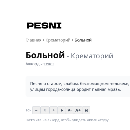
Главная
Крематорий
Больной
Больной
-
Крематорий
Аккорды
·
текст
Песня о старом, слабом, беспомощном человеке, 
улицам города-солнца бродит пьяная мразь.
−
+
A+
Тон
0
A−
Нажмите на аккорд, чтобы увидеть аппликатуру