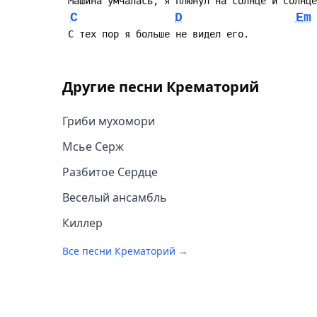
C
D
Em
Другие песни
Крематорий
Гриби мухомори
Мсье Серж
Разбитое Сердце
Веселый ансамбль
Киллер
Все песни
Крематорий
→