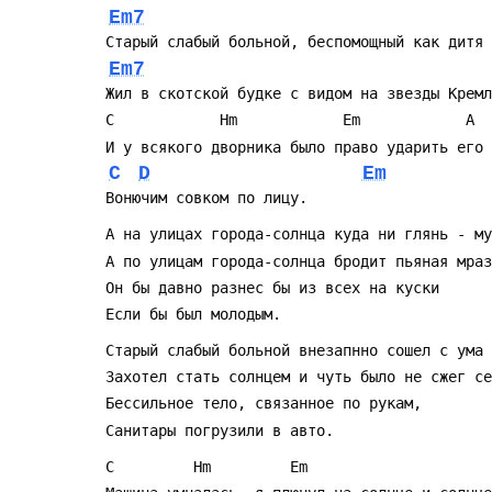
Em7
Em7
C
D
Em