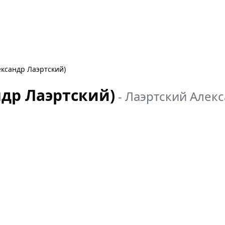
ександр Лаэртский)
ндр Лаэртский)
-
Лаэртский Алек