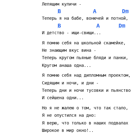
B
A
Dm
B
A
Dm