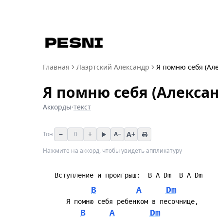
Главная
Лаэртский Александр
Я помню себя (Ал
Я помню себя (Алекса
Аккорды
·
текст
−
+
A+
Тон
0
A−
Нажмите на аккорд, чтобы увидеть аппликатуру
B
A
Dm
B
A
Dm