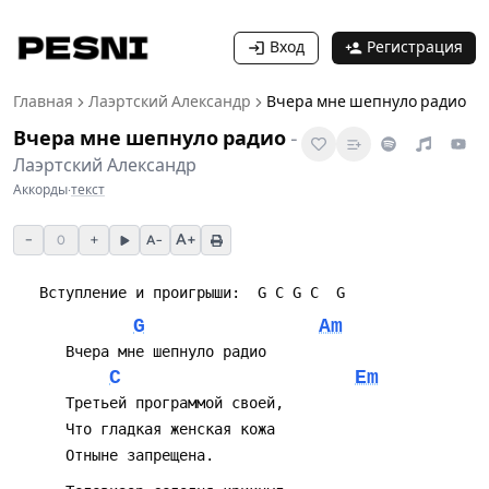
Вход
Регистрация
Главная
Лаэртский Александр
Вчера мне шепнуло радио
Вчера мне шепнуло радио
-
Лаэртский Александр
Аккорды
·
текст
−
+
A+
0
A−
G
Am
C
Em