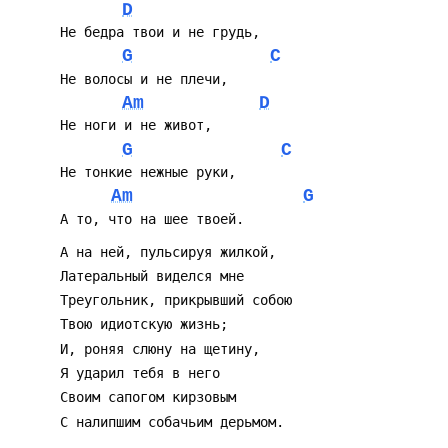
D
G
C
Am
D
G
C
Am
G