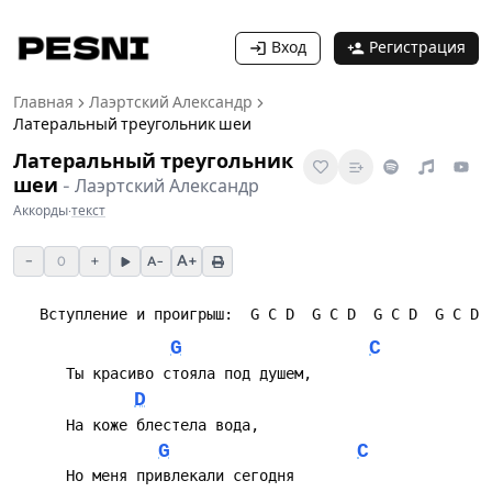
Вход
Регистрация
Главная
Лаэртский Александр
Латеральный треугольник шеи
Латеральный треугольник
шеи
-
Лаэртский Александр
Аккорды
·
текст
−
+
A+
0
A−
G
C
D
G
C