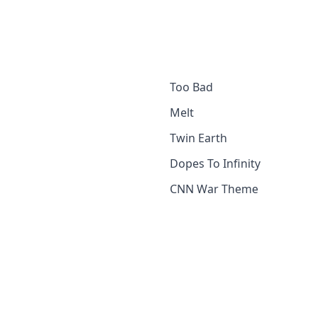
Too Bad
Melt
Twin Earth
Dopes To Infinity
CNN War Theme