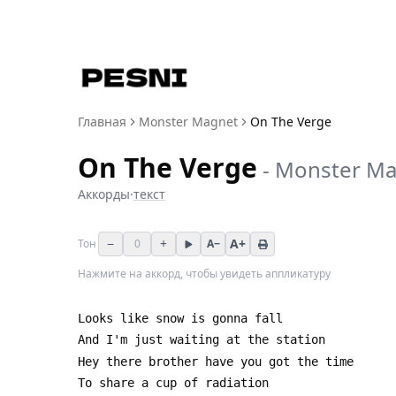
Главная
Monster Magnet
On The Verge
On The Verge
-
Monster Ma
Аккорды
·
текст
−
+
A+
Тон
0
A−
Нажмите на аккорд, чтобы увидеть аппликатуру