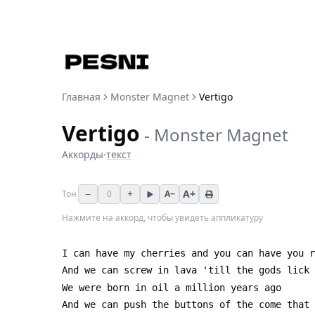
Главная
Monster Magnet
Vertigo
Vertigo
-
Monster Magnet
Аккорды
·
текст
−
+
A+
Тон
0
A−
Нажмите на аккорд, чтобы увидеть аппликатуру