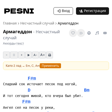
Вход
Регистрация
Главная
Несчастный случай
Армагеддон
Армагеддон
-
Несчастный
случай
Аккорды
·
текст
−
+
A+
0
A−
Капо
2
лад →
Em, C, Am
Применить
F#m
D
Bm
F#m