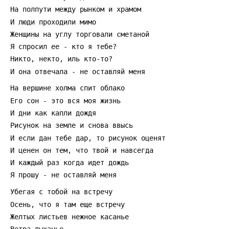
ассоциируется с танцевальным стилем, пришедшим из
Австралии, и этот контраст — медитативный текст
против танцевального ярлыка — даёт треку
дополнительную долю загадки. Песня хорошо работает
в спокойных живых сетах и в акустических вечерах: её
можно ставить на барных площадках, в небольших
клубах или в плейлисте для длинных вечерних поездок.
За счёт простых гармоний и повторяющихся образов
«Шафл» легко запомнить и подпевать, а при желании
аранжировку можно расширить: добавить перкуссию
шаффл-стиля, легкую пластинку или струнную
подкладку. Для слушателя, который ценит текстуру и
настроение больше, чем виртуозную игру, трек
окажется уютным и немного горьким воспоминанием о
местах и людях, которые проходят мимо. При недостатке
точных данных о релизе и истории стоит воспринимать
«Шафл» как камерный кусок в каталоге «Точки росы»,
который оставляет больше вопросов, чем ответов — и
именно это делает его любопытным для повторных
прослушиваний.