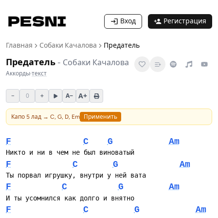
Вход
Регистрация
Главная
Собаки Качалова
Предатель
Предатель
-
Собаки Качалова
Аккорды
·
текст
A+
−
0
+
A−
Капо
5
лад →
C, G, D, Em
Применить
F
C
G
Am
F
C
G
Am
F
C
G
Am
F
C
G
Am