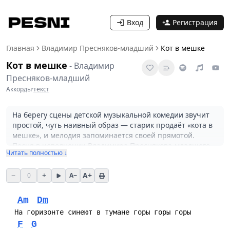
Вход
Регистрация
Главная
Владимир Пресняков-младший
Кот в мешке
Кот в мешке
-
Владимир
Пресняков-младший
Аккорды
·
текст
На берегу сцены детской музыкальной комедии звучит
простой, чуть наивный образ — старик продаёт «кота в
мешке», и мелодия запоминается своей прямотой.
Песня в исполнении Владимира Преснякова-младшего
Читать полностью ↓
пришла к зрителю через фильм «Выше Радуги»
(Одесская киностудия, 1986), где она выступает как
−
+
A+
0
A−
эпизодная, но яркая музыкальная зарисовка. Текст
фрагментарен и построен на повторяющихся образах —
горы, город, тёмный мешок; в сочетании с доступной
Am
Dm
гармонией это даёт ощущение детской сказки,
одновременно чуть грустной и любопытной.
F
G