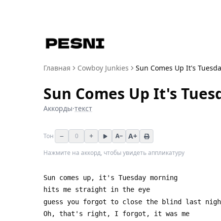
Главная
Cowboy Junkies
Sun Comes Up It's Tuesd
Sun Comes Up It's Tues
Аккорды
·
текст
−
+
A+
Тон
0
A−
Нажмите на аккорд, чтобы увидеть аппликатуру