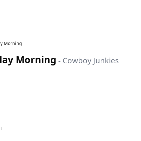
ay Morning
day Morning
-
Cowboy Junkies