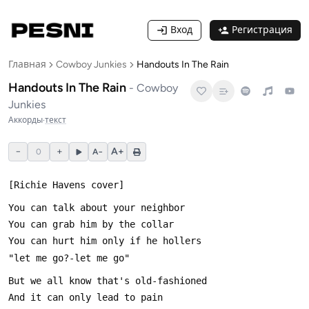
Вход
Регистрация
Главная
Cowboy Junkies
Handouts In The Rain
Handouts In The Rain
-
Cowboy
Junkies
Аккорды
·
текст
−
+
A+
0
A−