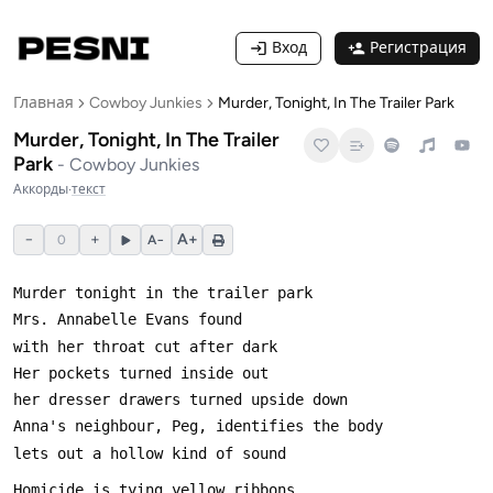
Вход
Регистрация
Главная
Cowboy Junkies
Murder, Tonight, In The Trailer Park
Murder, Tonight, In The Trailer
Park
-
Cowboy Junkies
Аккорды
·
текст
−
+
A+
0
A−