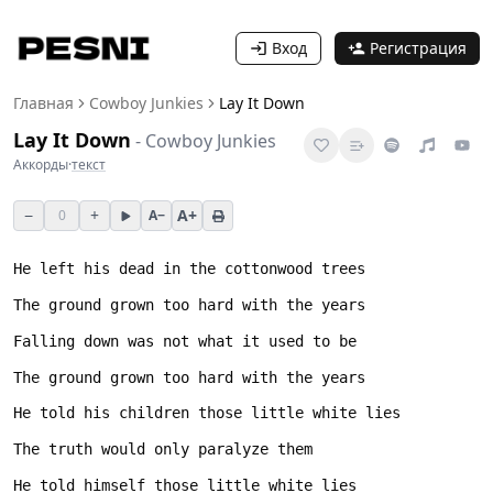
Вход
Регистрация
Главная
Cowboy Junkies
Lay It Down
Lay It Down
-
Cowboy Junkies
Аккорды
·
текст
−
+
A+
0
A−