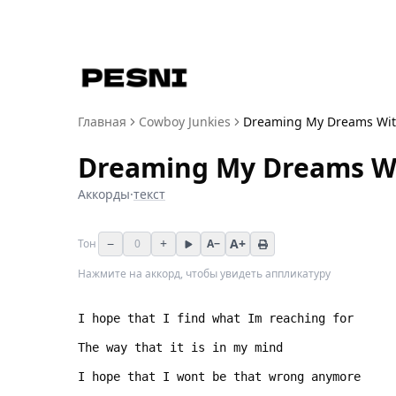
Главная
Cowboy Junkies
Dreaming My Dreams Wit
Dreaming My Dreams W
Аккорды
·
текст
−
+
A+
Тон
0
A−
Нажмите на аккорд, чтобы увидеть аппликатуру