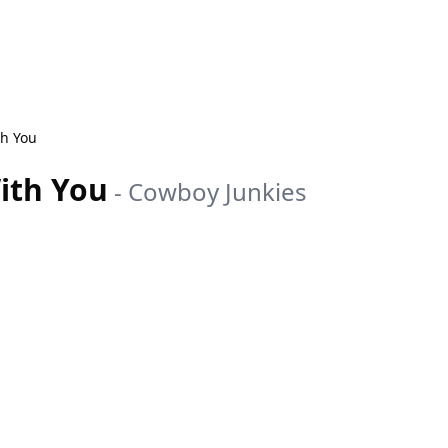
h You
ith You
-
Cowboy Junkies