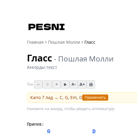
Главная
Пошлая Молли
Гласс
Гласс
-
Пошлая Молли
Аккорды
·
текст
−
+
A+
Тон
0
A−
Капо
7
лад →
C, G, Em, D
Применить
Нажмите на аккорд, чтобы увидеть аппликатуру
Припев:
G
D