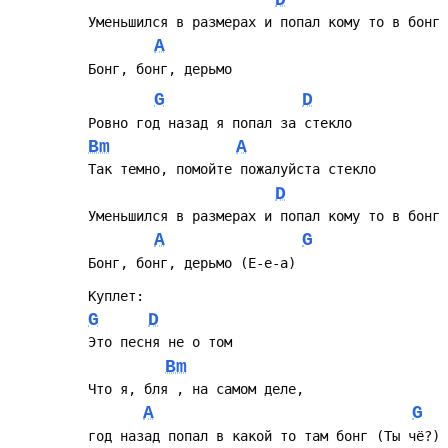
Уменьшился в размерах и попал кому то в бонг
A
Бонг, бонг, дерьмо
G
D
Ровно год назад я попал за стекло
Bm
A
Так темно, помойте пожалуйста стекло
D
Уменьшился в размерах и попал кому то в бонг
A
G
Бонг, бонг, дерьмо (Е-е-а)
Куплет:
G
D
Это песня не о том
Bm
Что я, бля , на самом деле, 
A
G
год назад попал в какой то там бонг (Ты чё?)