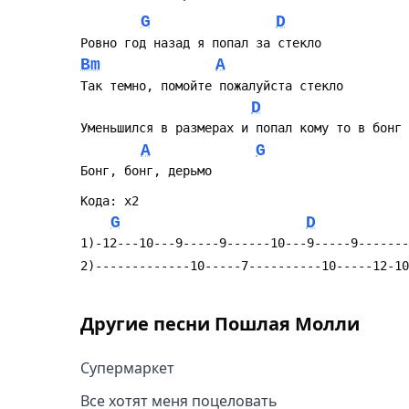
G
D
Ровно год назад я попал за стекло
Bm
A
Так темно, помойте пожалуйста стекло
D
Уменьшился в размерах и попал кому то в бонг
A
G
Бонг, бонг, дерьмо 
Кода: x2
G
D
1)-12---10---9-----9------10---9-----9-------
2)-------------10-----7----------10-----12-10
Другие песни
Пошлая Молли
Супермаркет
Все хотят меня поцеловать