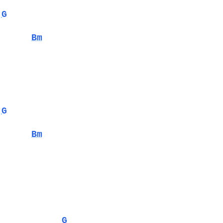
G
Bm
G
Bm
G