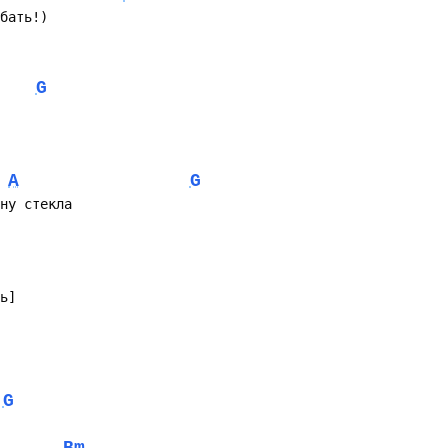
бать!)
G
A
G
ну стекла
ь]
G
Bm