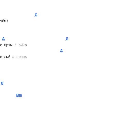
G
чём)
A
G
е прям в очко
A
етлый ангелок
G
Bm