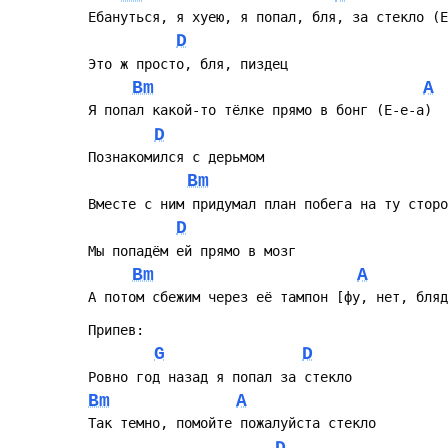
Ебануться, я хуею, я попал, бля, за стекло (Е
D
Это ж просто, бля, пиздец
Bm
A
Я попал какой-то тёлке прямо в бонг (Е-е-а)
D
Познакомился с дерьмом
Bm
Вместе с ним придумал план побега на ту сторо
D
Мы попадём ей прямо в мозг
Bm
A
А потом сбежим через её тампон [фу, нет, бляд
Припев:
G
D
Ровно год назад я попал за стекло
Bm
A
Так темно, помойте пожалуйста стекло
D