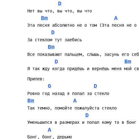
D
Нет вы что, вы что, вы что
Bm
A
Эта песня абсолютно не о том (Эта песня не о 
D
За стеклом тут заебись
Bm
Все показывают пальцем, слышь, засунь его себ
D
Bm
Я так жду когда придёшь и вернёшь меня мой св
Припев:
G
D
Ровно год назад я попал за стекло
Bm
A
Так темно, помойте пожалуйста стекло
D
Уменьшился в размерах и попал кому то в бонг
A
Бонг, бонг, дерьмо