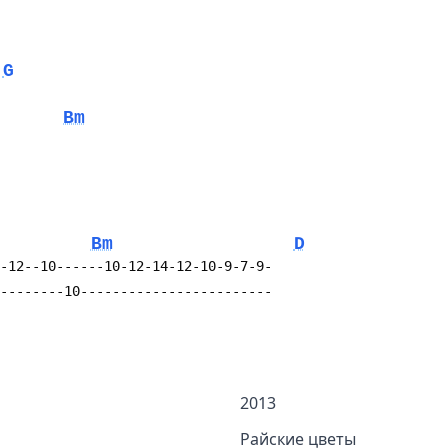
G
Bm
Bm
D
-12--10------10-12-14-12-10-9-7-9-
--------10------------------------
2013
Райские цветы