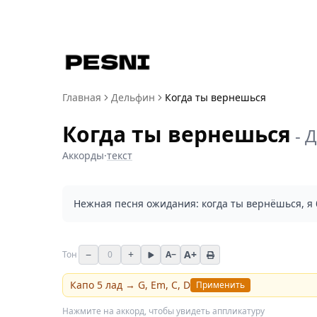
Главная
Дельфин
Когда ты вернешься
Когда ты вернешься
-
Д
Аккорды
·
текст
Нежная песня ожидания: когда ты вернёшься, я б
−
+
A+
Тон
0
A−
Капо
5
лад →
G, Em, C, D
Применить
Нажмите на аккорд, чтобы увидеть аппликатуру