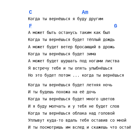
C
Am
F
G