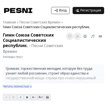
Вход
Регистрация
Главная
Песни Советских Времен
Гимн Союза Советских Социалистических республик.
Гимн Союза Советских
Социалистических
республик.
-
Песни Советских
Времен
Аккорды
·
текст
Громкая, торжественная мелодия, которую без труда
узнает любой россиянин, строит образ единства и
государственной мощи: строки про «союз нерушимый
республик свободных» стали символом эпохи. Музыка
Читать полностью ↓
принадлежит Александру Александрову; мелодия
восходит к партийному гимну 1939 года, а в
−
+
A+
переработанном варианте со словами Сергея Михалкова
0
A−
и Габриэля Эль-Регистана в 1944 году официально
сменила «Интернационал» в качестве государственного