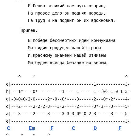
C
Em
F
C
D
F