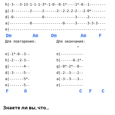
Dm
Am
Dm
Am
F
F
G
C
F
C
Знаете ли вы, что...