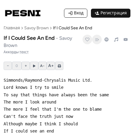
Вход
Регистрация
Главная
Savoy Brown
If I Could See An End
If I Could See An End
-
Savoy
Brown
Аккорды
·
текст
−
+
A+
0
A−