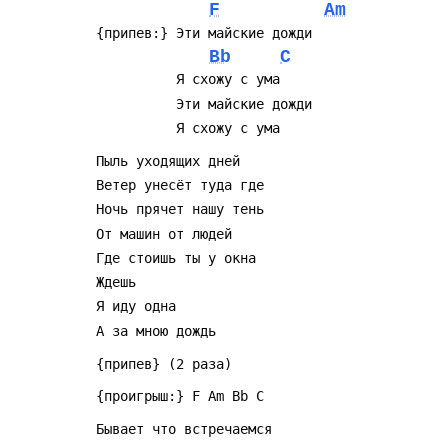
F
Am
Bb
C