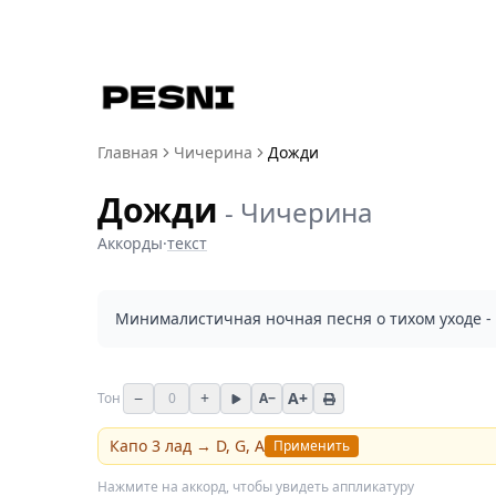
Главная
Чичерина
Дожди
Дожди
-
Чичерина
Аккорды
·
текст
Минималистичная ночная песня о тихом уходе - д
−
+
A+
Тон
0
A−
Капо
3
лад →
D, G, A
Применить
Нажмите на аккорд, чтобы увидеть аппликатуру